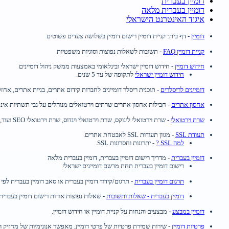
דומיין בעברית
דומיין בעברית מלאה
איגוד האינטרנט הישראלי
דומיין
- דף בית: קניית דומיין רישום דומיין בשלושה צעדים פשוטים
קניית דומיין FAQ
- תשובות לשאלות נפוצות וסוגיות משפטיות
חידוש דומיין
- חידוש דומיין ישראלי ובינלאומי באמצעות ממשק ניהול דומיינים
חידוש דומיין ישראלי
לתקופה של עד 5 שנים.
דומיינים לריסלרים
- תוכנית ריסלר דומיינים לחברות קידום אתרים, בניית אתרים, אחז
אחסון אתרים
- חבילות אחסון אתרים שרתים וירטואלים מנוהלים על גבי תשתיות אי
שרת וירטואלי
- שרת וירטואלי לינוקס, שרת וירטואלי וינדוס, שרת וירטואלי SEO ועוד, במחירים הזולים ביותר יחסית לביצועים הגבוהים.
תעודת SSL
- מגוון תעודות SSL לאבטחת אתרים.
למה SSL ?
- יתרונות וחסרונות SSL.
דומיין בעברית
- מדריך רישום דומיין בעברית, דומיין בעברית מלאה
רישום דומיין בעברית תחת מרשם דומיינים ישראלי.
תרגום דומיין בעברית
- תרגום/קידוד דומיין בעברית או סאב דומיין בעברית לפי IDN.
דומיין בעברית - שאלות ותשובות
- שאלות נפוצות אודות רישום דומיין בעברית.
דומיין במבצע
- מבצעים והנחות על קניית דומיין או חידוש דומיין.
פרטיות דומיין
- שירות שמירת פרטיות של פרטי דומיין, מאפשר אנונימיות של מחזיק הד