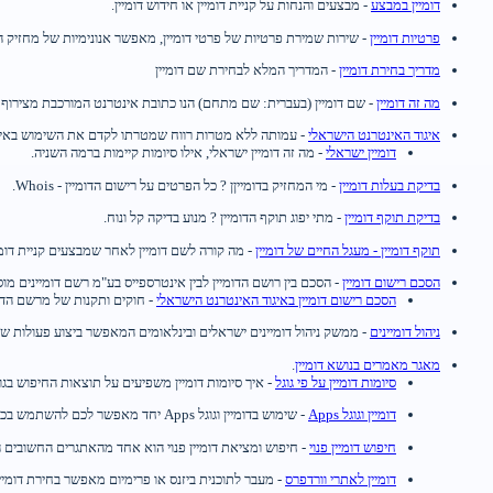
דומיין במבצע
- מבצעים והנחות על קניית דומיין או חידוש דומיין.
פרטיות דומיין
- שירות שמירת פרטיות של פרטי דומיין, מאפשר אנונימיות של מחזיק הד
מדריך בחירת דומיין
- המדריך המלא לבחירת שם דומיין
מה זה דומיין
- שם דומיין (בעברית: שם מתחם) הנו כתובת אינטרנט המורכבת מצירוף 
איגוד האינטרנט הישראלי
- עמותה ללא מטרות רווח שמטרתו לקדם את השימוש באינטר
דומיין ישראלי
- מה זה דומיין ישראלי, אילו סיומות קיימות ברמה השניה.
בדיקת בעלות דומיין
- מי המחזיק בדומייןן ? כל הפרטים על רישום הדומיין - Whois.
בדיקת תוקף דומיין
- מתי יפוג תוקף הדומיין ? מנוע בדיקה קל ונוח.
תוקף דומיין - מעגל החיים של דומיין
- מה קורה לשם דומיין לאחר שמבצעים קניית דומיין
הסכם רישום דומיין
- הסכם בין רושם הדומיין לבין אינטרספייס בע"מ רשם דומיינים מו
הסכם רישום דומיין באיגוד האינטרנט הישראלי
- חוקים ותקנות של מרשם הדומיינים ב
ניהול דומיינים
- ממשק ניהול דומיינים ישראלים ובינלאומים המאפשר ביצוע פעולות של קניית דומיין, חידוש דומיין, עידכ
מאגר מאמרים בנושא דומיין
.
סיומות דומיין על פי גוגל
- איך סיומות דומיין משפיעים על תוצאות החיפוש בגוג
דומיין וגוגל Apps
- שימוש בדומיין וגוגל Apps יחד מאפשר לכם להשתמש בכל המוצרים שגוגל מציעה למשתמש הפרטי.
חיפוש דומיין פנוי
- חיפוש ומציאת דומיין פנוי הוא אחד מהאתגרים החשובים ה
דומיין לאתרי וורדפרס
- מעבר לתוכנית ביזנס או פרימיום מאפשר בחירת דומי