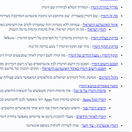
מדריך בחירת דומיין
- המדריך המלא לבחירת שם דומיין
מה זה דומיין
- שם דומיין (בעברית: שם מתחם) הנו כתובת אינטרנט המורכבת מצירוף 
איגוד האינטרנט הישראלי
- עמותה ללא מטרות רווח שמטרתו לקדם את השימוש באינטר
דומיין ישראלי
- מה זה דומיין ישראלי, אילו סיומות קיימות ברמה השניה.
בדיקת בעלות דומיין
- מי המחזיק בדומייןן ? כל הפרטים על רישום הדומיין - Whois.
בדיקת תוקף דומיין
- מתי יפוג תוקף הדומיין ? מנוע בדיקה קל ונוח.
תוקף דומיין - מעגל החיים של דומיין
- מה קורה לשם דומיין לאחר שמבצעים קניית דומיין
הסכם רישום דומיין
- הסכם בין רושם הדומיין לבין אינטרספייס בע"מ רשם דומיינים מו
הסכם רישום דומיין באיגוד האינטרנט הישראלי
- חוקים ותקנות של מרשם הדומיינים ב
ניהול דומיינים
- ממשק ניהול דומיינים ישראלים ובינלאומים המאפשר ביצוע פעולות של קניית דומיין, חידוש דומיין, עידכ
מאגר מאמרים בנושא דומיין
.
סיומות דומיין על פי גוגל
- איך סיומות דומיין משפיעים על תוצאות החיפוש בגוג
דומיין וגוגל Apps
- שימוש בדומיין וגוגל Apps יחד מאפשר לכם להשתמש בכל המוצרים שגוגל מציעה למשתמש הפרטי.
חיפוש דומיין פנוי
- חיפוש ומציאת דומיין פנוי הוא אחד מהאתגרים החשובים ה
דומיין לאתרי וורדפרס
- מעבר לתוכנית ביזנס או פרימיום מאפשר בחירת דומי
דומיין אינטרניק - צור קשר
- פניה לשירות לקוחות בטופס אינטרנטי.