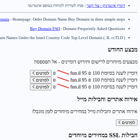
דומיין אינטרניק - צור קשר
- פניה לשירות לקוחות בטופס אינטרנטי.
omain
- Homepage: Order Domain Name Buy Domain in three simple steps
Buy Domain FAQ
- Domain Frequently Asked Questions
main Names Under the Israel Country Code Top Level Domain ( .IL ccTLD ).
מבצע החודש
מבצעים מיוחדים לרישום וחידוש דומיינים - אל תפספסו!
דומיין לשנה בסיומת
110
₪
95
fun.il
₪
לפרטים
דומיין לשנה בסיומת
110
₪
95
fun.il
₪
לפרטים
דומיין לשנה בסיומת
110
₪
95
fun.il
₪
לפרטים
אירוח אתרים וחבילות מייל
אירוח אתרים וחבילות מייל במחירים מיוחדים לזמן מוגבל!
לפרטים
חבילות SSL במחירים מיוחדים