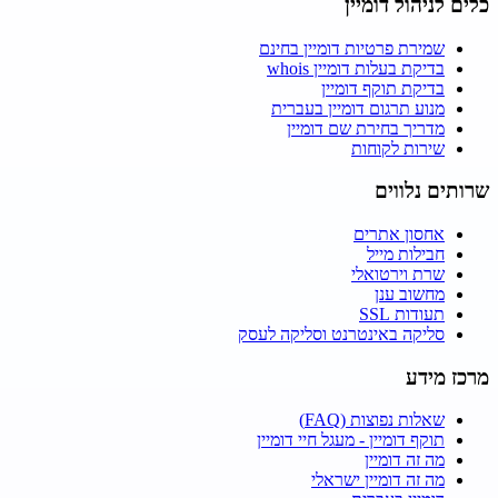
כלים לניהול דומיין
שמירת פרטיות דומיין בחינם
בדיקת בעלות דומיין whois
בדיקת תוקף דומיין
מנוע תרגום דומיין בעברית
מדריך בחירת שם דומיין
שירות לקוחות
שרותים נלווים
אחסון אתרים
חבילות מייל
שרת וירטואלי
מחשוב ענן
תעודות SSL
סליקה באינטרנט וסליקה לעסק
מרכז מידע
שאלות נפוצות (FAQ)
תוקף דומיין - מעגל חיי דומיין
מה זה דומיין
מה זה דומיין ישראלי