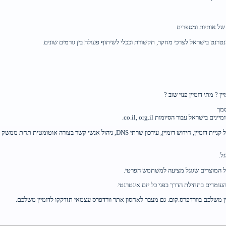
של אותיות ומספרים
נט בישראל לצרכי מחקר, תקשורת וככלי לשיתוף פעולה בין גורמים שונים.
 ? מתי דומיין פנוי שוב ?
סמך
ישראל עבור הסיומות co.il, org.il.
ון שרתי DNS, ניהול אנשי קשר בצורה אוטומטית תחת ממשק אחד
ל.
עומדים בתחילת הדרך בפני כל יזם אינטרנטי.
ין משלכם בוורדפרס.קום. גם מעבר לאחסון אתר וורדפרס עצמאי תזדקקו לדומיין משלכם.