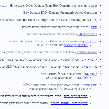
omain
- Homepage: Order Domain Name Buy Domain in three simple steps
Buy Domain FAQ
- Domain Frequently Asked Questions
main Names Under the Israel Country Code Top Level Domain ( .IL ccTLD ).
דומיין
- דף בית: קניית דומיין רישום דומיין בשלושה צעדים פשוטים
קניית דומיין FAQ
- תשובות לשאלות נפוצות וסוגיות משפטיות
חידוש דומיין
- חידוש דומיין ישראלי ובינלאומי באמצעות ממשק ניהול דומיינים
חידוש דומיין ישראלי
לתקופה של עד 5 שנים.
דומיינים לריסלרים
- תוכנית ריסלר דומיינים לחברות קידום אתרים, בניית אתרים, אחז
אחסון אתרים
- חבילות אחסון אתרים שרתים וירטואלים מנוהלים על גבי תשתיות אי
שרת וירטואלי
- שרת וירטואלי לינוקס, שרת וירטואלי וינדוס, שרת וירטואלי SEO ועוד, במחירים הזולים ביותר יחסית לביצועים הגבוהים.
תעודת SSL
- מגוון תעודות SSL לאבטחת אתרים.
למה SSL ?
- יתרונות וחסרונות SSL.
דומיין בעברית
- מדריך רישום דומיין בעברית, דומיין בעברית מלאה
רישום דומיין בעברית תחת מרשם דומיינים ישראלי.
תרגום דומיין בעברית
- תרגום/קידוד דומיין בעברית או סאב דומיין בעברית לפי IDN.
דומיין בעברית - שאלות ותשובות
- שאלות נפוצות אודות רישום דומיין בעברית.