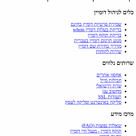
כלים לניהול דומיין
שמירת פרטיות דומיין בחינם
בדיקת בעלות דומיין whois
בדיקת תוקף דומיין
מנוע תרגום דומיין בעברית
מדריך בחירת שם דומיין
שירות לקוחות
שרותים נלווים
אחסון אתרים
חבילות מייל
שרת וירטואלי
מחשוב ענן
תעודות SSL
סליקה באינטרנט וסליקה לעסק
מרכז מידע
שאלות נפוצות (FAQ)
תוקף דומיין - מעגל חיי דומיין