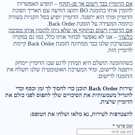
אם הדומיין כבר רשום אך פג-תוקף
– תופיע האפשרות
להזמין אותו בהזמנת BO ותוצג הודעה עם תאריך תפוגת
הדומיין ומתי הוא יתפנה. הדומיין יופיע בסל הקניות בשורה
כתומה המעידה על הזמנת Back Order.
אם הדומיין רשום ובתוקף או שלא ניתן להזמין אותו מסיבה
כלשהי
– אנו לא נאפשר לבחור אותו כלל, כמו גם במקרה
שבמערכת שלנו כבר ממתינה הזמנת Back Order קיימת
לדומיין הזה.
כשההזמנה תושלם היא תמתין לרגע שבו הדומיין יימחק
ויתפנה לרישום, ומיד המערכת האוטומטית שלנו תשלח את
ההזמנה לרישום.
שירות Back Order תוכנן כדי לחסוך לך זמן וכסף וכדי
להגדיל משמעותית את הסיכויים שלך לתפוס לפני כולם את
הדומיין שרצית.
להצטרפות לשירות, נא מלאו ושלחו את הטופס:
שם פרטי *