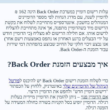
עלות רישום דומיין במערכת Back Order הינה 162 ₪
לדומיין לשנה, עם מדרג הנחות לפי מספר הדומיינים
המנוהלים בחשבון. אינטרספייס מתחייבת לשלוח את בקשת
הרישום מיד כשהדומיין מתפנה, אך אינה מתחייבת להצליח
לרשום אותו. אם חלילה הרישום לא מצליח (כי הדומיין חודש
על ידי הבעלים ברגע האחרון או נתפס באמצעות רשם אחר)
אנו נבצע זיכוי חלקי של החיוב שבוצע בהפחתת דמי שירות
עבור הזמנת ה-Back Order.
איך מבצעים הזמנת Back Order?
כדי לשלוח הזמנת רישום Back Order יש להיכנס ל
פורטל
הניהול של הדומיינים שלך
באינטרניק, ללחוץ על הכפתור
"רישום דומיין חדש" ולחפש את הדומיין הרצוי.
אם הדומיין פנוי
– ניתן להזמין את הדומיין מיידית בעלות
רגילה. הדומיין יופיע בסל הקניות בשורה כחולה המעידה על
הזמנה רגילה.