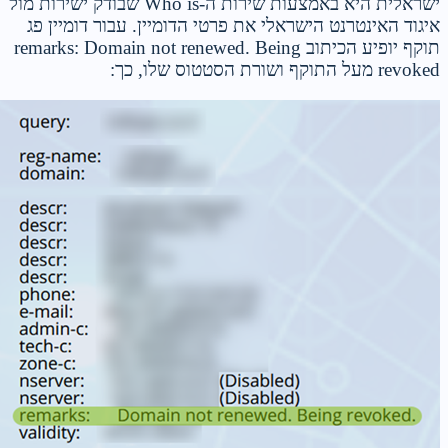
ישראלית היא באמצעות שירות ה-Who is שבודק ישירות מול
איגוד האינטרנט הישראלי את פרטי הדומיין. עבור דומיין פג
תוקף יופיע הכיתוב remarks: Domain not renewed. Being
revoked מעל התוקף ושורת הסטטוס שלו, כך: