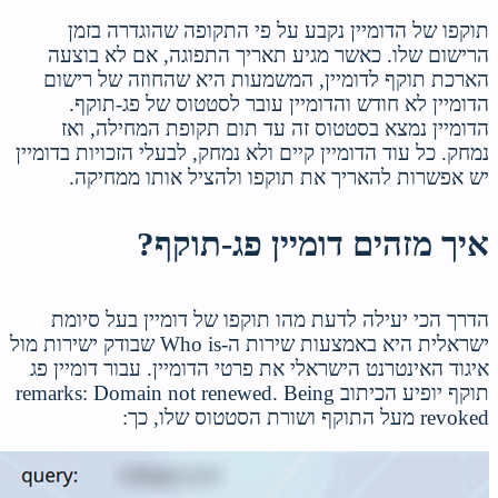
תוקפו של הדומיין נקבע על פי התקופה שהוגדרה בזמן
הרישום שלו. כאשר מגיע תאריך התפוגה, אם לא בוצעה
הארכת תוקף לדומיין, המשמעות היא שהחוזה של רישום
הדומיין לא חודש והדומיין עובר לסטטוס של פג-תוקף.
הדומיין נמצא בסטטוס זה עד תום תקופת המחילה, ואז
נמחק. כל עוד הדומיין קיים ולא נמחק, לבעלי הזכויות בדומיין
יש אפשרות להאריך את תוקפו ולהציל אותו ממחיקה.
איך מזהים דומיין פג-תוקף?
הדרך הכי יעילה לדעת מהו תוקפו של דומיין בעל סיומת
ישראלית היא באמצעות שירות ה-Who is שבודק ישירות מול
איגוד האינטרנט הישראלי את פרטי הדומיין. עבור דומיין פג
תוקף יופיע הכיתוב remarks: Domain not renewed. Being
revoked מעל התוקף ושורת הסטטוס שלו, כך: