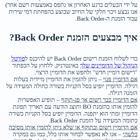
על ידי הבעלים ברגע האחרון או נתפס באמצעות רשם אחר)
אנו נבצע זיכוי חלקי של החיוב שבוצע בהפחתת דמי שירות
עבור הזמנת ה-Back Order.
איך מבצעים הזמנת Back Order?
כדי לשלוח הזמנת רישום Back Order יש להיכנס ל
פורטל
הניהול של הדומיינים שלך
באינטרניק, ללחוץ על הכפתור
"רישום דומיין חדש" ולחפש את הדומיין הרצוי.
אם הדומיין פנוי
– ניתן להזמין את הדומיין מיידית בעלות
רגילה. הדומיין יופיע בסל הקניות בשורה כחולה המעידה על
הזמנה רגילה.
אם הדומיין כבר רשום אך פג-תוקף
– תופיע האפשרות
להזמין אותו בהזמנת BO ותוצג הודעה עם תאריך תפוגת
הדומיין ומתי הוא יתפנה. הדומיין יופיע בסל הקניות בשורה
כתומה המעידה על הזמנת Back Order.
אם הדומיין רשום ובתוקף או שלא ניתן להזמין אותו מסיבה
כלשהי
– אנו לא נאפשר לבחור אותו כלל, כמו גם במקרה