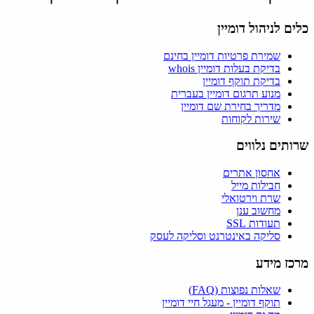
כלים לניהול דומיין
שמירת פרטיות דומיין בחינם
בדיקת בעלות דומיין whois
בדיקת תוקף דומיין
מנוע תרגום דומיין בעברית
מדריך בחירת שם דומיין
שירות לקוחות
שרותים נלווים
אחסון אתרים
חבילות מייל
שרת וירטואלי
מחשוב ענן
תעודות SSL
סליקה באינטרנט וסליקה לעסק
מרכז מידע
שאלות נפוצות (FAQ)
תוקף דומיין - מעגל חיי דומיין